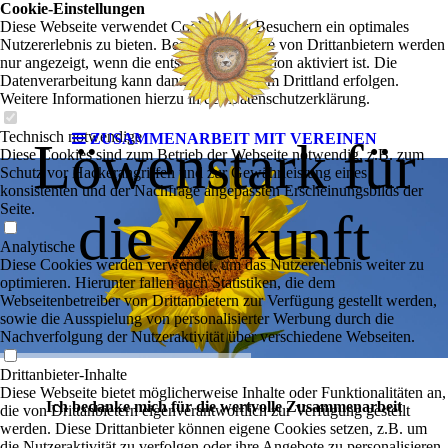
Cookie-Einstellungen
Diese Webseite verwendet Cookies, um Besuchern ein optimales
Nutzererlebnis zu bieten. Bestimmte Inhalte von Drittanbietern werden
nur angezeigt, wenn die entsprechende Option aktiviert ist. Die
Datenverarbeitung kann dann auch in einem Drittland erfolgen.
Weitere Informationen hierzu in der Datenschutzerklärung.
Technisch notwendige
ZUSAMMENARBEIT MIT VEREINEN
Löwenstark für
Diese Cookies sind zum Betrieb der Webseite notwendig, z.B. zum
Schutz vor Hackerangriffen und zur Gewährleistung eines
konsistenten und der Nachfrage angepassten Erscheinungsbilds der
Seite.
die Zukunft
Analytische
Diese Cookies werden verwendet, um das Nutzererlebnis weiter zu
optimieren. Hierunter fallen auch Statistiken, die dem
Webseitenbetreiber von Drittanbietern zur Verfügung gestellt werden,
sowie die Ausspielung von personalisierter Werbung durch die
Nachverfolgung der Nutzeraktivität über verschiedene Webseiten.
Drittanbieter-Inhalte
Diese Webseite bietet möglicherweise Inhalte oder Funktionalitäten an,
Ich bedanke mich für die wertvolle Zusammenarbeit
die von Drittanbietern eigenverantwortlich zur Verfügung gestellt
werden. Diese Drittanbieter können eigene Cookies setzen, z.B. um
die Nutzeraktivität zu verfolgen oder ihre Angebote zu personalisieren