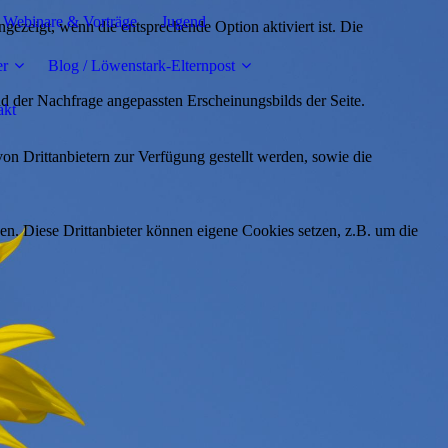
Webinare & Vorträge
Jugend
ezeigt, wenn die entsprechende Option aktiviert ist. Die
er
Blog / Löwenstark-Elternpost
d der Nachfrage angepassten Erscheinungsbilds der Seite.
akt
on Drittanbietern zur Verfügung gestellt werden, sowie die
den. Diese Drittanbieter können eigene Cookies setzen, z.B. um die