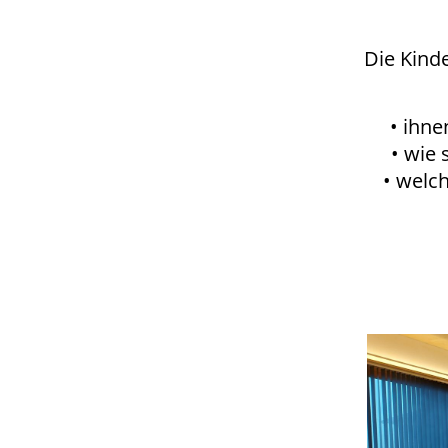
Die Kind
• ihn
• wie 
• welch