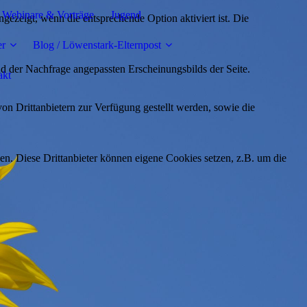
Webinare & Vorträge
Jugend
ezeigt, wenn die entsprechende Option aktiviert ist. Die
er
Blog / Löwenstark-Elternpost
d der Nachfrage angepassten Erscheinungsbilds der Seite.
akt
on Drittanbietern zur Verfügung gestellt werden, sowie die
den. Diese Drittanbieter können eigene Cookies setzen, z.B. um die