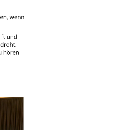
hen, wenn
ft und
ndroht.
zu hören