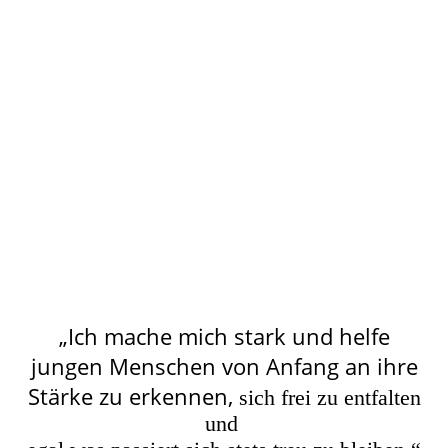
picture-400
WhatsApp Bild 2024-08-03 um 11.57.50_25c7d055
WhatsApp Bild 2024-08-03 um 11.57.50_b6dc4903
„Ich mache mich stark und helfe
jungen Menschen von Anfang an ihre
Stärke zu erkennen,
sich frei zu entfalten
und