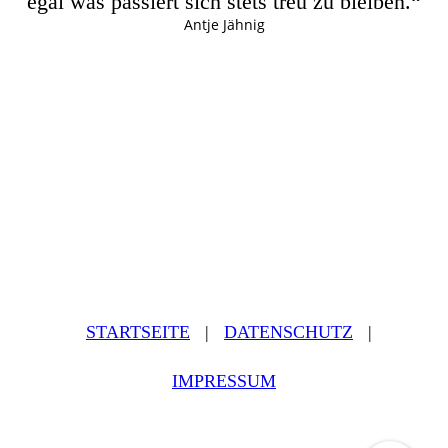
egal was passiert sich stets treu zu bleiben.“
Antje Jähnig
STARTSEITE
|
DATEN­SCHUTZ
|
IMPRESSUM