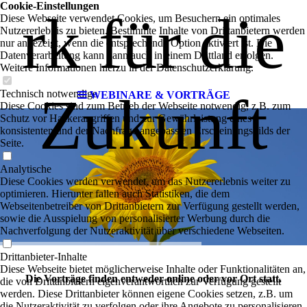
Cookie-Einstellungen
rk für die
Diese Webseite verwendet Cookies, um Besuchern ein optimales
Nutzererlebnis zu bieten. Bestimmte Inhalte von Drittanbietern werden
nur angezeigt, wenn die entsprechende Option aktiviert ist. Die
Datenverarbeitung kann dann auch in einem Drittland erfolgen.
Weitere Informationen hierzu in der Datenschutzerklärung.
Zukunft
Technisch notwendige
WEBINARE & VORTRÄGE
Diese Cookies sind zum Betrieb der Webseite notwendig, z.B. zum
Schutz vor Hackerangriffen und zur Gewährleistung eines
konsistenten und der Nachfrage angepassten Erscheinungsbilds der
Seite.
Analytische
Diese Cookies werden verwendet, um das Nutzererlebnis weiter zu
optimieren. Hierunter fallen auch Statistiken, die dem
Webseitenbetreiber von Drittanbietern zur Verfügung gestellt werden,
sowie die Ausspielung von personalisierter Werbung durch die
Nachverfolgung der Nutzeraktivität über verschiedene Webseiten.
Drittanbieter-Inhalte
Diese Webseite bietet möglicherweise Inhalte oder Funktionalitäten an,
Die Vorträge finden entweder online oder vor Ort statt.
die von Drittanbietern eigenverantwortlich zur Verfügung gestellt
werden. Diese Drittanbieter können eigene Cookies setzen, z.B. um
die Nutzeraktivität zu verfolgen oder ihre Angebote zu personalisieren