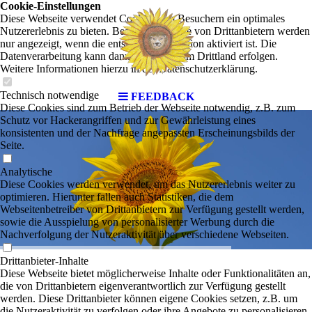
Cookie-Einstellungen
Diese Webseite verwendet Cookies, um Besuchern ein optimales
Nutzererlebnis zu bieten. Bestimmte Inhalte von Drittanbietern werden
nur angezeigt, wenn die entsprechende Option aktiviert ist. Die
Datenverarbeitung kann dann auch in einem Drittland erfolgen.
Weitere Informationen hierzu in der Datenschutzerklärung.
Technisch notwendige
FEEDBACK
Diese Cookies sind zum Betrieb der Webseite notwendig, z.B. zum
Schutz vor Hackerangriffen und zur Gewährleistung eines
konsistenten und der Nachfrage angepassten Erscheinungsbilds der
Seite.
Analytische
Diese Cookies werden verwendet, um das Nutzererlebnis weiter zu
optimieren. Hierunter fallen auch Statistiken, die dem
Webseitenbetreiber von Drittanbietern zur Verfügung gestellt werden,
sowie die Ausspielung von personalisierter Werbung durch die
Nachverfolgung der Nutzeraktivität über verschiedene Webseiten.
Drittanbieter-Inhalte
Diese Webseite bietet möglicherweise Inhalte oder Funktionalitäten an,
die von Drittanbietern eigenverantwortlich zur Verfügung gestellt
werden. Diese Drittanbieter können eigene Cookies setzen, z.B. um
die Nutzeraktivität zu verfolgen oder ihre Angebote zu personalisieren