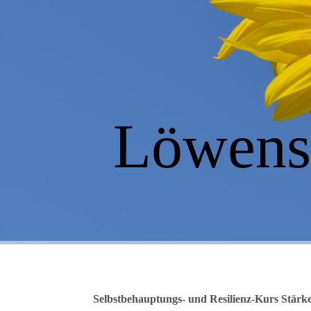
Löwenst
Selbstbehauptungs- und Resilienz-Kurs Stärk