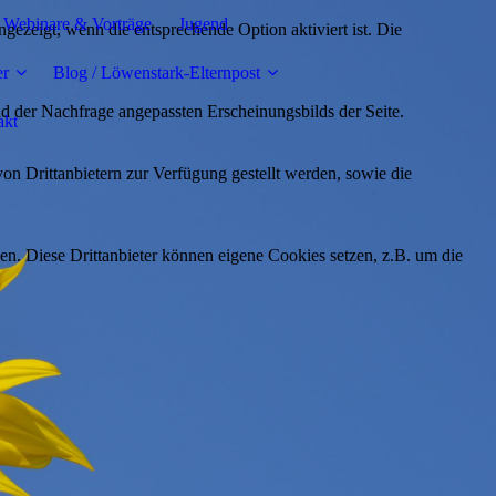
Webinare & Vorträge
Jugend
ezeigt, wenn die entsprechende Option aktiviert ist. Die
er
Blog / Löwenstark-Elternpost
d der Nachfrage angepassten Erscheinungsbilds der Seite.
akt
on Drittanbietern zur Verfügung gestellt werden, sowie die
den. Diese Drittanbieter können eigene Cookies setzen, z.B. um die