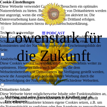
Cookie-Einstellungen
Diese Webseite verwendet Cookies, um Besuchern ein optimales
Nutzererlebnis zu bieten. Bestimmte Inhalte von Drittanbietern werden
nur angezeigt, wenn die entsprechende Option aktiviert ist. Die
Datenverarbeitung kann dann auch in einem Drittland erfolgen.
Weitere Informationen hierzu in der Datenschutzerklärung.
Löwenstark für
Technisch notwendige
PODCAST
Diese Cookies sind zum Betrieb der Webseite notwendig, z.B. zum
Schutz vor Hackerangriffen und zur Gewährleistung eines
konsistenten und der Nachfrage angepassten Erscheinungsbilds der
die Zukunft
Seite.
Analytische
Diese Cookies werden verwendet, um das Nutzererlebnis weiter zu
optimieren. Hierunter fallen auch Statistiken, die dem
Webseitenbetreiber von Drittanbietern zur Verfügung gestellt werden,
sowie die Ausspielung von personalisierter Werbung durch die
Nachverfolgung der Nutzeraktivität über verschiedene Webseiten.
Drittanbieter-Inhalte
Diese Webseite bietet möglicherweise Inhalte oder Funktionalitäten an,
Mobbing und seine Auswirkungen in Kindheit und als
die von Drittanbietern eigenverantwortlich zur Verfügung gestellt
Erwachsene/r
werden. Diese Drittanbieter können eigene Cookies setzen, z.B. um
die Nutzeraktivität zu verfolgen oder ihre Angebote zu personalisieren