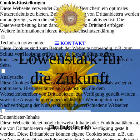
Cookie-Einstellungen
Diese Webseite verwendet Cookies, um Besuchern ein optimales
Nutzererlebnis zu bieten. Bestimmte Inhalte von Drittanbietern werden
nur angezeigt, wenn die entsprechende Option aktiviert ist. Die
Datenverarbeitung kann dann auch in einem Drittland erfolgen.
Weitere Informationen hierzu in der Datenschutzerklärung.
Technisch notwendige
KONTAKT
Diese Cookies sind zum Betrieb der Webseite notwendig, z.B. zum
Löwenstark für
Schutz vor Hackerangriffen und zur Gewährleistung eines
konsistenten und der Nachfrage angepassten Erscheinungsbilds der
Seite.
die Zukunft
Analytische
Diese Cookies werden verwendet, um das Nutzererlebnis weiter zu
optimieren. Hierunter fallen auch Statistiken, die dem
Webseitenbetreiber von Drittanbietern zur Verfügung gestellt werden,
sowie die Ausspielung von personalisierter Werbung durch die
Nachverfolgung der Nutzeraktivität über verschiedene Webseiten.
Drittanbieter-Inhalte
Diese Webseite bietet möglicherweise Inhalte oder Funktionalitäten an,
Hier findet ihr mich
die von Drittanbietern eigenverantwortlich zur Verfügung gestellt
werden. Diese Drittanbieter können eigene Cookies setzen, z.B. um
die Nutzeraktivität zu verfolgen oder ihre Angebote zu personalisieren