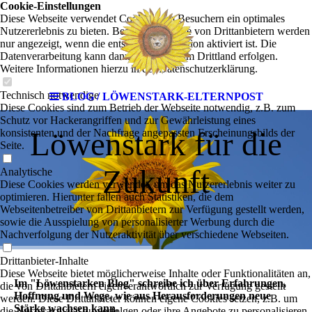
Cookie-Einstellungen
Diese Webseite verwendet Cookies, um Besuchern ein optimales
Nutzererlebnis zu bieten. Bestimmte Inhalte von Drittanbietern werden
nur angezeigt, wenn die entsprechende Option aktiviert ist. Die
Datenverarbeitung kann dann auch in einem Drittland erfolgen.
Weitere Informationen hierzu in der Datenschutzerklärung.
Technisch notwendige
BLOG / LÖWENSTARK-ELTERNPOST
Diese Cookies sind zum Betrieb der Webseite notwendig, z.B. zum
Schutz vor Hackerangriffen und zur Gewährleistung eines
Löwenstark für die
konsistenten und der Nachfrage angepassten Erscheinungsbilds der
Seite.
Zukunft
Analytische
Diese Cookies werden verwendet, um das Nutzererlebnis weiter zu
optimieren. Hierunter fallen auch Statistiken, die dem
Webseitenbetreiber von Drittanbietern zur Verfügung gestellt werden,
sowie die Ausspielung von personalisierter Werbung durch die
Nachverfolgung der Nutzeraktivität über verschiedene Webseiten.
Drittanbieter-Inhalte
Diese Webseite bietet möglicherweise Inhalte oder Funktionalitäten an,
Im "Löwenstarken Blog" schreibe ich über Erfahrungen,
die von Drittanbietern eigenverantwortlich zur Verfügung gestellt
Hoffnung und Wege, wie aus Herausforderungen neue
werden. Diese Drittanbieter können eigene Cookies setzen, z.B. um
Stärke wachsen kann.
die Nutzeraktivität zu verfolgen oder ihre Angebote zu personalisieren