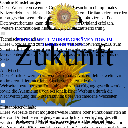
Cookie-Einstellungen
die
Diese Webseite verwendet Cookies, um Besuchern ein optimales
Nutzererlebnis zu bieten. Bestimmte Inhalte von Drittanbietern werden
nur angezeigt, wenn die entsprechende Option aktiviert ist. Die
Datenverarbeitung kann dann auch in einem Drittland erfolgen.
Weitere Informationen hierzu in der Datenschutzerklärung.
Technisch notwendige
FOKUSWELT MOBBINGPRÄVENTION IM
Zukunft
Diese Cookies sind zum Betrieb der Webseite notwendig, z.B. zum
FAMILIENALLTAG
Schutz vor Hackerangriffen und zur Gewährleistung eines
konsistenten und der Nachfrage angepassten Erscheinungsbilds der
Seite.
Analytische
Diese Cookies werden verwendet, um das Nutzererlebnis weiter zu
optimieren. Hierunter fallen auch Statistiken, die dem
Webseitenbetreiber von Drittanbietern zur Verfügung gestellt werden,
sowie die Ausspielung von personalisierter Werbung durch die
Nachverfolgung der Nutzeraktivität über verschiedene Webseiten.
Drittanbieter-Inhalte
Diese Webseite bietet möglicherweise Inhalte oder Funktionalitäten an,
die von Drittanbietern eigenverantwortlich zur Verfügung gestellt
Fokuswelt Mobbingprävention im Familienalltag
werden. Diese Drittanbieter können eigene Cookies setzen, z.B. um
die Nutzeraktivität zu verfolgen oder ihre Angebote zu personalisieren